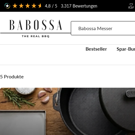
Direkt
4,8
/ 5
3.317
Bewertungen
zum
Inhalt
BABOSSA
Bestseller
Spar-Bu
5 Produkte