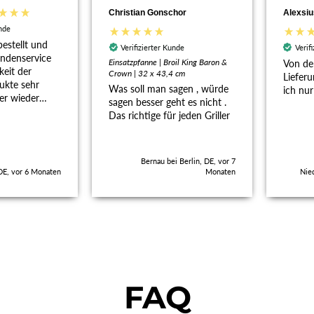
Christian Gonschor
Alexsiu
unde
estellt und
Verifizierter Kunde
Verif
ndenservice
Einsatzpfanne | Broil King Baron &
Von der
keit der
Crown | 32 x 43,4 cm
Lieferu
ukte sehr
Was soll man sagen , würde
ich nu
er wieder
sagen besser geht es nicht .
auch schon
Das richtige für jeden Griller
empfohlen.
Bernau bei Berlin, DE, vor 7
 DE, vor 6 Monaten
Monaten
Nie
FAQ