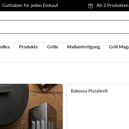
Guthaben für jeden Einkauf
Ab 2 Produkten 
ndles
Produkte
Grills
Maßanfertigung
Grill Mag
Babossa Pizzabrett