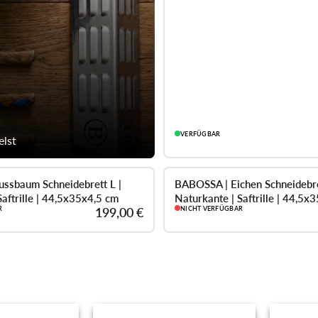
VERFÜGBAR
elst
ssbaum Schneidebrett L |
BABOSSA | Eichen Schneidebre
AUSVERKAUFT
Saftrille | 44,5x35x4,5 cm
Naturkante | Saftrille | 44,5x
R
199,00 €
NICHT VERFÜGBAR