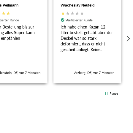
s Peilmann
Vyacheslav Neufeld
izierter Kunde
Verifizierter Kunde
 Bestellung bis zur
Ich habe einen Kazan 12
ng alles Super kann
Liter bestellt gehabt aber der
r empfählen
Deckel war so stark
deformiert, dass er nicht
gescheit anliegt. Keine
Rückmeldung vom Verkäufer,
nie wieder.
denstein, DE, vor 7 Monaten
Arzberg, DE, vor 7 Monaten
Pause