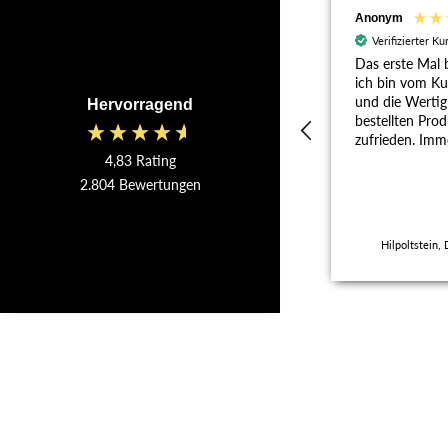
Thomas Brick
Anonym
Verifizierter Kunde
Verifizierter K
Super zufrieden. Tolles
Das erste Mal b
Butcherpaper zu einem
ich bin vom Ku
super Preis. Schnell geliefert.
und die Wertig
Hervorragend
Ihr habt mich als Kunden!
bestellten Prod
zufrieden. Imm
gerne. Wurde 
4,83
Rating
von mir weiter
2.804
Bewertungen
Wertheim, DE, vor 6 Monaten
Hilpoltstein,