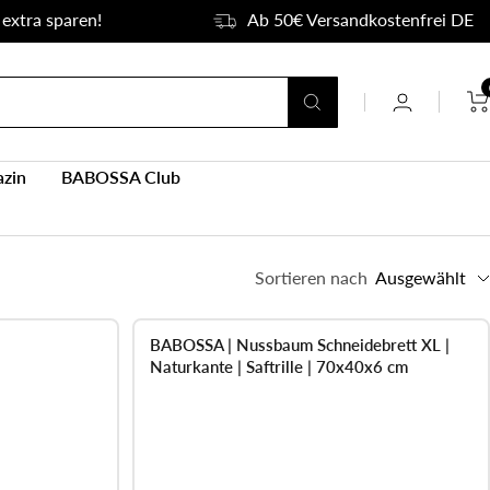
extra sparen!
Ab 50€ Versandkostenfrei DE
azin
BABOSSA Club
Sortieren nach
Ausgewählt
BABOSSA | Nussbaum Schneidebrett XL |
AUSVERKAUFT
Naturkante | Saftrille | 70x40x6 cm