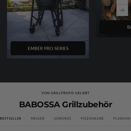
Zurü
Weit
Be
EMBER PRO SERIES
VON GRILLPROFIS GELIEBT
BABOSSA Grillzubehör
BESTSELLER
MESSER
GEWÜRZE
PIZZAHAUBE
PLANCHA 