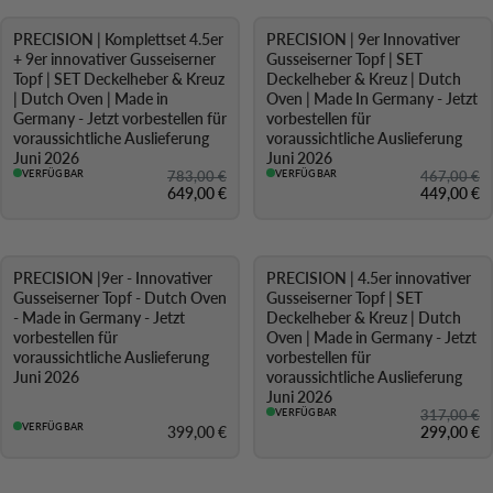
PRECISION | Komplettset 4.5er
PRECISION | 9er Innovativer
-17 %
% SALE
+ 9er innovativer Gusseiserner
Gusseiserner Topf | SET
Topf | SET Deckelheber & Kreuz
Deckelheber & Kreuz | Dutch
| Dutch Oven | Made in
Oven | Made In Germany - Jetzt
Germany - Jetzt vorbestellen für
vorbestellen für
voraussichtliche Auslieferung
voraussichtliche Auslieferung
Juni 2026
Juni 2026
VERFÜGBAR
783,00 €
VERFÜGBAR
467,00 €
649,00 €
449,00 €
PRECISION |9er - Innovativer
PRECISION | 4.5er innovativer
% SALE
Gusseiserner Topf - Dutch Oven
Gusseiserner Topf | SET
- Made in Germany - Jetzt
Deckelheber & Kreuz | Dutch
vorbestellen für
Oven | Made in Germany - Jetzt
voraussichtliche Auslieferung
vorbestellen für
Juni 2026
voraussichtliche Auslieferung
Juni 2026
VERFÜGBAR
317,00 €
VERFÜGBAR
399,00 €
299,00 €