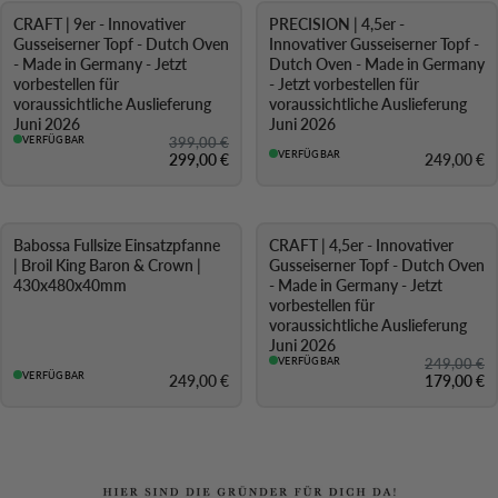
CRAFT | 9er - Innovativer
PRECISION | 4,5er -
-25 %
Gusseiserner Topf - Dutch Oven
Innovativer Gusseiserner Topf -
- Made in Germany - Jetzt
Dutch Oven - Made in Germany
vorbestellen für
- Jetzt vorbestellen für
voraussichtliche Auslieferung
voraussichtliche Auslieferung
Juni 2026
Juni 2026
VERFÜGBAR
399,00 €
VERFÜGBAR
299,00 €
249,00 €
Babossa Fullsize Einsatzpfanne
CRAFT | 4,5er - Innovativer
-28 %
| Broil King Baron & Crown |
Gusseiserner Topf - Dutch Oven
430x480x40mm
- Made in Germany - Jetzt
vorbestellen für
voraussichtliche Auslieferung
Juni 2026
VERFÜGBAR
249,00 €
VERFÜGBAR
249,00 €
179,00 €