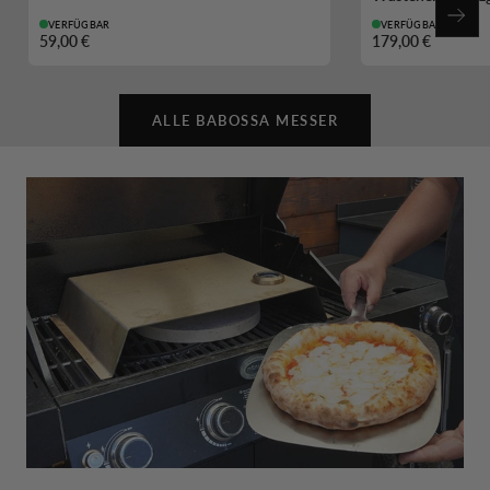
Weit
VERFÜGBAR
VERFÜGBAR
59,00 €
179,00 €
ALLE BABOSSA MESSER