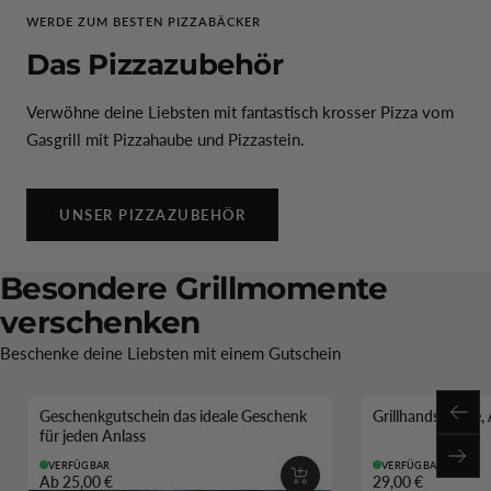
WERDE ZUM BESTEN PIZZABÄCKER
Das Pizzazubehör
Verwöhne deine Liebsten mit fantastisch krosser Pizza vom
Gasgrill mit Pizzahaube und Pizzastein.
UNSER PIZZAZUBEHÖR
Besondere Grillmomente
verschenken
Beschenke deine Liebsten mit einem Gutschein
Geschenkgutschein das ideale Geschenk
Grillhandschuhe, 
Zurü
für jeden Anlass
Weit
VERFÜGBAR
VERFÜGBAR
Ab 25,00 €
29,00 €