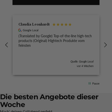
Claudia Leonhardt
Google Local
(Translated by Google) Top-of-the-line high-tech
(
products (Original) Hightech Produkte vom
feinsten
Quelle: Google Local
vor 4 Wochen
Pause
(
s
Die besten Angebote dieser
Woche
Mach' deinen Grillabend perfekt.