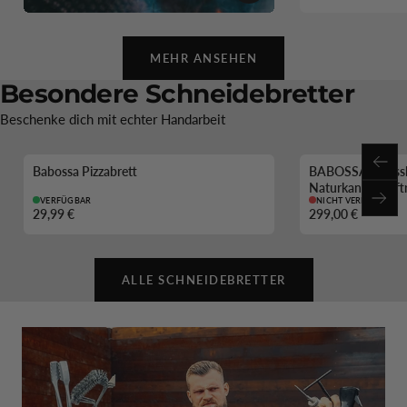
MEHR ANSEHEN
Besondere Schneidebretter
Beschenke dich mit echter Handarbeit
Zurü
Babossa Pizzabrett
BABOSSA | Nussb
AUSVERKAUFT
Naturkante | Saft
VERFÜGBAR
NICHT VERFÜGBAR
Weit
29,99 €
299,00 €
ALLE SCHNEIDEBRETTER