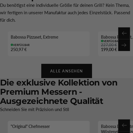
Du benötigst eine individuelle Größe für deinen Grill? Kein Thema,
wir fertigen in unserer Manufaktur auch jedes Einzelstück. Passend
für dich.
Zurü
Babossa Pizzaset, Extreme
Babossa Pizzaset,
-12 %
VERFÜGBAR
227,00 €
VERFÜGBAR
Weit
250,97 €
199,00 €
ALLE ANSEHEN
Die exklusive Kollektion von
Premium Messern -
Ausgezeichnete Qualität
Schneiden Sie mit Präzision und Stil
"Original" Chefmesser
Babossa Damastm
Zurü
Wüsteneisenholzg